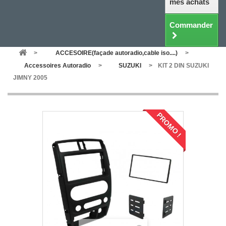
mes achats
Commander
>
ACCESOIRE(façade autoradio,cable iso....)
>
Accessoires Autoradio
>
SUZUKI
>
KIT 2 DIN SUZUKI
JIMNY 2005
PROMO !