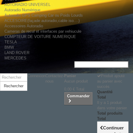
AUTORADIO UNIVERSEL
Autoradio Numérique
Autoradio GPS Camping Car ou Poids Lourds
ACCESOIRE(façade autoradio,cable iso....)
Accessoires Autoradio
Cameras de recul et interfaces par vehiucule
COMPTEUR DE VOITURE NUMERIQUE
TESLA
BMW
LAND ROVER
MERCEDES
Connexion
Contactez-
Panier
Produit ajouté
nous
Aucun produit
au panier avec
Rechercher
succès
0,00 €
Total
Quantité
Commander
Total
Il y a 1 produit
dans votre panier.
Total produits
Total
Continuer