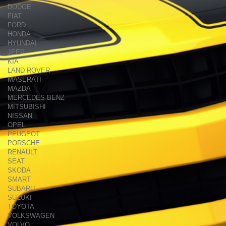
DODGE
FIAT
FORD
HONDA
HYUNDAI
JEEP
KIA
LAND ROVER
MASERATI
MAZDA
MERCEDES BENZ
MITSUBISHI
NISSAN
OPEL
PEUGEOT
PORSCHE
RENAULT
SEAT
SKODA
SMART
SUBARU
SUZUKI
TOYOTA
VOLKSWAGEN
VOLVO