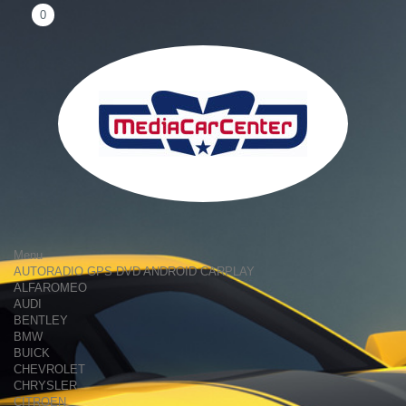
0
Menu
AUTORADIO GPS DVD ANDROID CARPLAY
ALFAROMEO
AUDI
BENTLEY
BMW
BUICK
CHEVROLET
CHRYSLER
CITROEN