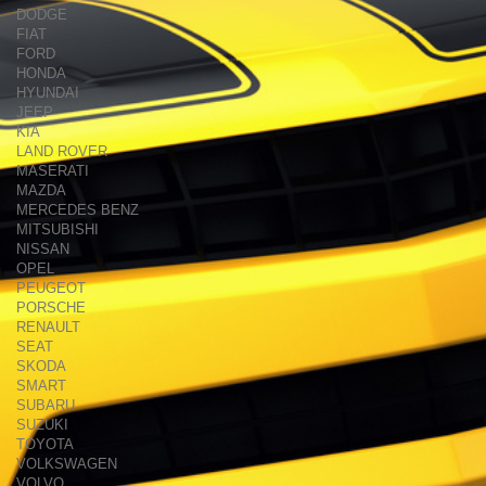
DODGE
FIAT
FORD
HONDA
HYUNDAI
JEEP
KIA
LAND ROVER
MASERATI
MAZDA
MERCEDES BENZ
MITSUBISHI
NISSAN
OPEL
PEUGEOT
PORSCHE
RENAULT
SEAT
SKODA
SMART
SUBARU
SUZUKI
TOYOTA
VOLKSWAGEN
VOLVO