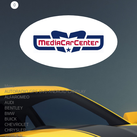
0
Menu
AUTORADIO GPS DVD ANDROID CARPLAY
ALFAROMEO
AUDI
BENTLEY
BMW
BUICK
CHEVROLET
CHRYSLER
CITROEN