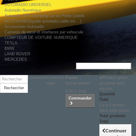
AUTORADIO UNIVERSEL
Autoradio Numérique
Autoradio GPS Camping Car ou Poids Lourds
ACCESOIRE(façade autoradio,cable iso....)
Accessoires Autoradio
Cameras de recul et interfaces par vehiucule
COMPTEUR DE VOITURE NUMERIQUE
TESLA
BMW
LAND ROVER
MERCEDES
Connexion
Contactez-
Panier
Produit ajouté
nous
Aucun produit
au panier avec
Rechercher
succès
0,00 €
Total
Quantité
Commander
Total
Il y a 1 produit
dans votre panier.
Total produits
Total
Continuer