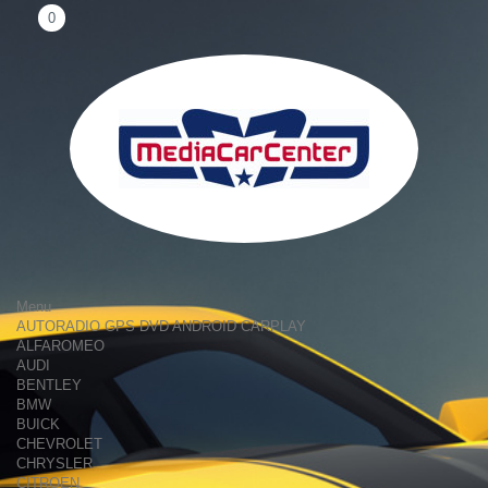
0
Menu
AUTORADIO GPS DVD ANDROID CARPLAY
ALFAROMEO
AUDI
BENTLEY
BMW
BUICK
CHEVROLET
CHRYSLER
CITROEN