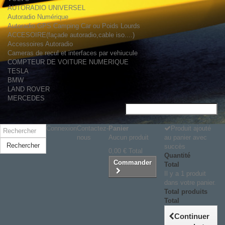
AUTORADIO UNIVERSEL
Autoradio Numérique
Autoradio GPS Camping Car ou Poids Lourds
ACCESOIRE(façade autoradio,cable iso....)
Accessoires Autoradio
Cameras de recul et interfaces par vehiucule
COMPTEUR DE VOITURE NUMERIQUE
TESLA
BMW
LAND ROVER
MERCEDES
Connexion
Contactez-
Panier
Produit ajouté
nous
Aucun produit
au panier avec
Rechercher
succès
0,00 €
Total
Quantité
Commander
Total
Il y a 1 produit
dans votre panier.
Total produits
Total
Continuer