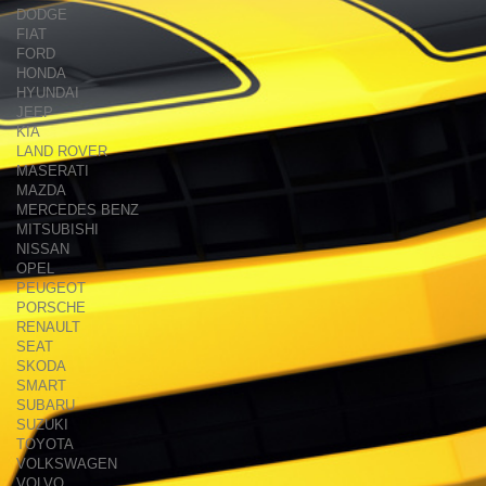
DODGE
FIAT
FORD
HONDA
HYUNDAI
JEEP
KIA
LAND ROVER
MASERATI
MAZDA
MERCEDES BENZ
MITSUBISHI
NISSAN
OPEL
PEUGEOT
PORSCHE
RENAULT
SEAT
SKODA
SMART
SUBARU
SUZUKI
TOYOTA
VOLKSWAGEN
VOLVO