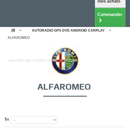
mes achats
Commander
>
AUTORADIO GPS DVD ANDROID CARPLAY
>
ALFAROMEO
ALFAROMEO
autoradio gps android carplay alfa romeo
ALFAROMEO
Tri