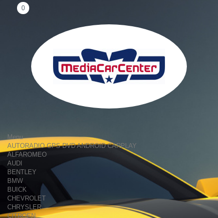
0
Menu
AUTORADIO GPS DVD ANDROID CARPLAY
ALFAROMEO
AUDI
BENTLEY
BMW
BUICK
CHEVROLET
CHRYSLER
CITROEN