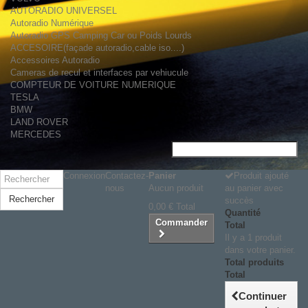
AUTORADIO UNIVERSEL
Autoradio Numérique
Autoradio GPS Camping Car ou Poids Lourds
ACCESOIRE(façade autoradio,cable iso....)
Accessoires Autoradio
Cameras de recul et interfaces par vehiucule
COMPTEUR DE VOITURE NUMERIQUE
TESLA
BMW
LAND ROVER
MERCEDES
Connexion
Contactez-
Panier
Produit ajouté
nous
Aucun produit
au panier avec
Rechercher
succès
0,00 €
Total
Quantité
Commander
Total
Il y a 1 produit
dans votre panier.
Total produits
Total
Continuer