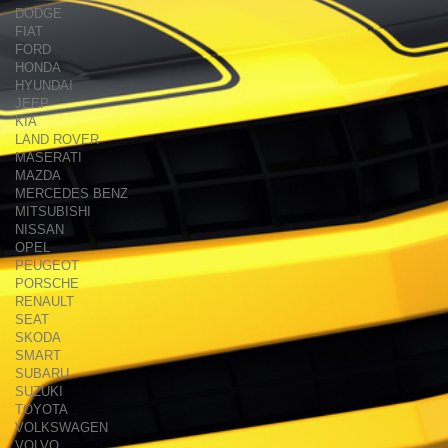
DODGE
FIAT
FORD
HONDA
HYUNDAI
JEEP
KIA
LAND ROVER
MASERATI
MAZDA
MERCEDES BENZ
MITSUBISHI
NISSAN
OPEL
PEUGEOT
PORSCHE
RENAULT
SEAT
SKODA
SMART
SUBARU
SUZUKI
TOYOTA
VOLKSWAGEN
VOLVO