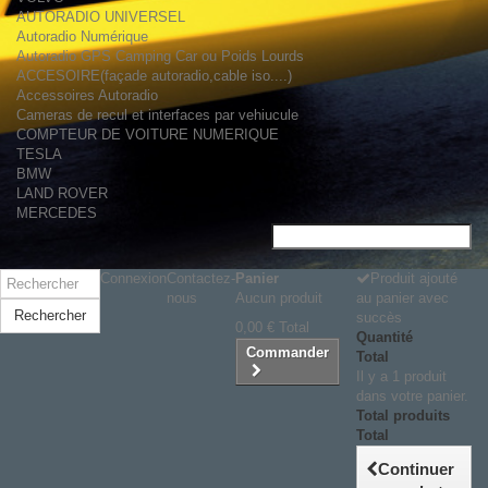
AUTORADIO UNIVERSEL
Autoradio Numérique
Autoradio GPS Camping Car ou Poids Lourds
ACCESOIRE(façade autoradio,cable iso....)
Accessoires Autoradio
Cameras de recul et interfaces par vehiucule
COMPTEUR DE VOITURE NUMERIQUE
TESLA
BMW
LAND ROVER
MERCEDES
Connexion
Contactez-
Panier
Produit ajouté
nous
Aucun produit
au panier avec
Rechercher
succès
0,00 €
Total
Quantité
Commander
Total
Il y a 1 produit
dans votre panier.
Total produits
Total
Continuer