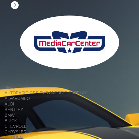
0
Menu
AUTORADIO GPS DVD ANDROID CARPLAY
ALFAROMEO
AUDI
BENTLEY
BMW
BUICK
CHEVROLET
CHRYSLER
CITROEN