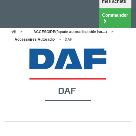
mes achats
Commander
>
ACCESOIRE(façade autoradio,cable iso....)
>
Accessoires Autoradio
>
DAF
DAF