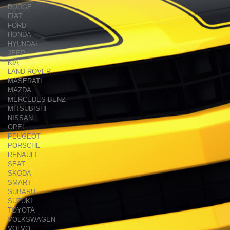
DODGE
FIAT
FORD
HONDA
HYUNDAI
JEEP
KIA
LAND ROVER
MASERATI
MAZDA
MERCEDES BENZ
MITSUBISHI
NISSAN
OPEL
PEUGEOT
PORSCHE
RENAULT
SEAT
SKODA
SMART
SUBARU
SUZUKI
TOYOTA
VOLKSWAGEN
VOLVO