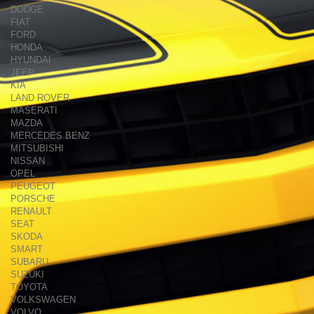
DODGE
FIAT
FORD
HONDA
HYUNDAI
JEEP
KIA
LAND ROVER
MASERATI
MAZDA
MERCEDES BENZ
MITSUBISHI
NISSAN
OPEL
PEUGEOT
PORSCHE
RENAULT
SEAT
SKODA
SMART
SUBARU
SUZUKI
TOYOTA
VOLKSWAGEN
VOLVO