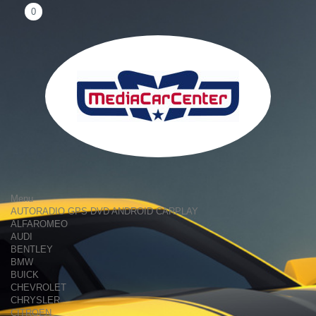
0
Menu
AUTORADIO GPS DVD ANDROID CARPLAY
ALFAROMEO
AUDI
BENTLEY
BMW
BUICK
CHEVROLET
CHRYSLER
CITROEN