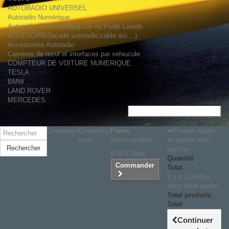
AUTORADIO UNIVERSEL
Autoradio Numérique
Autoradio GPS Camping Car ou Poids Lourds
ACCESOIRE(façade autoradio,cable iso....)
Accessoires Autoradio
Cameras de recul et interfaces par vehiucule
COMPTEUR DE VOITURE NUMERIQUE
TESLA
BMW
LAND ROVER
MERCEDES
Connexion
Contactez-
Panier
Produit ajouté
nous
Aucun produit
au panier avec
Rechercher
succès
0,00 €
Total
Quantité
Commander
Total
Il y a 1 produit
dans votre panier.
Total produits
Total
Continuer