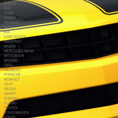
DODGE
FIAT
FORD
HONDA
HYUNDAI
JEEP
KIA
LAND ROVER
MASERATI
MAZDA
MERCEDES BENZ
MITSUBISHI
NISSAN
OPEL
PEUGEOT
PORSCHE
RENAULT
SEAT
SKODA
SMART
SUBARU
SUZUKI
TOYOTA
VOLKSWAGEN
VOLVO