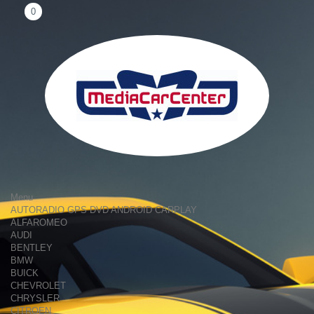
0
Menu
AUTORADIO GPS DVD ANDROID CARPLAY
ALFAROMEO
AUDI
BENTLEY
BMW
BUICK
CHEVROLET
CHRYSLER
CITROEN