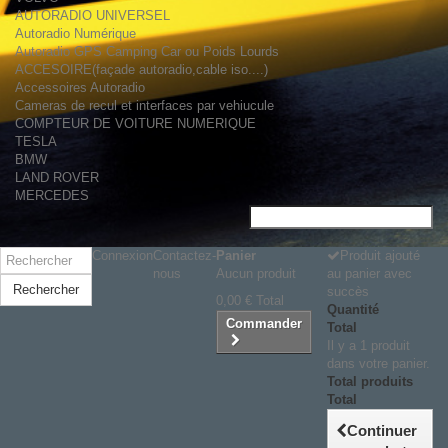
AUTORADIO UNIVERSEL
Autoradio Numérique
Autoradio GPS Camping Car ou Poids Lourds
ACCESOIRE(façade autoradio,cable iso....)
Accessoires Autoradio
Cameras de recul et interfaces par vehiucule
COMPTEUR DE VOITURE NUMERIQUE
TESLA
BMW
LAND ROVER
MERCEDES
Connexion
Contactez-
Panier
Produit ajouté
nous
Aucun produit
au panier avec
Rechercher
succès
0,00 €
Total
Quantité
Commander
Total
Il y a 1 produit
dans votre panier.
Total produits
Total
Continuer