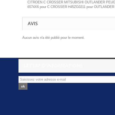
CITROEN C CROSSER MITSUBISHI OUTLANDER PEUGEOT 4007 
6574X6 pour C CROSSER H45ZG0211 pour OUTLANDER 657
AVIS
Aucun avis n'a été publié pour le moment.
LETTRE D'INFORMATIONS
ok