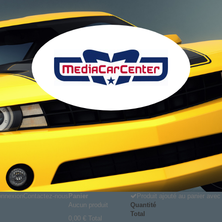
nnexion
Contactez-nous
Panier
Produit ajouté au panier ave
Aucun produit
Quantité
Total
0,00 €
Total