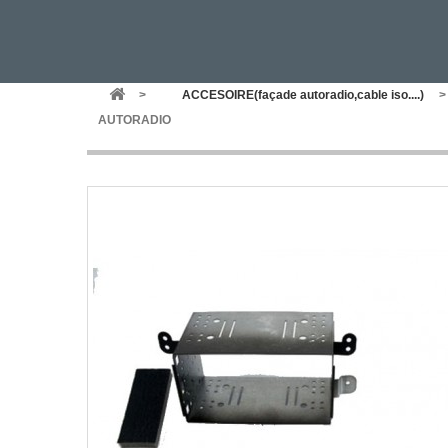
>
ACCESOIRE(façade autoradio,cable iso....)
>
AUTORADIO