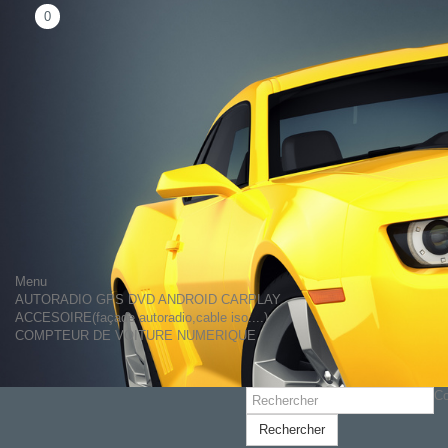
0
Menu
AUTORADIO GPS DVD ANDROID CARPLAY
ACCESOIRE(façade autoradio,cable iso....)
COMPTEUR DE VOITURE NUMERIQUE
Co
Rechercher