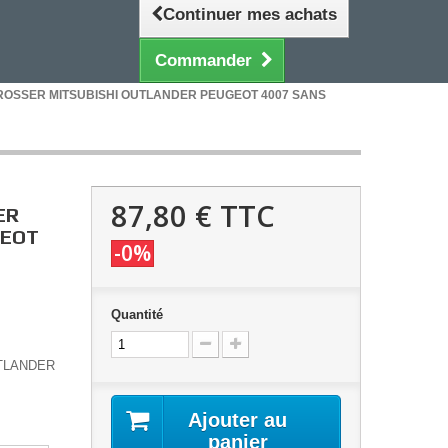
Continuer mes achats
Commander
 CROSSER MITSUBISHI OUTLANDER PEUGEOT 4007 SANS
87,80 €
TTC
ER
GEOT
-0%
Quantité
UTLANDER
Ajouter au
panier