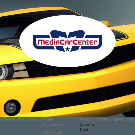
nnexion
Contactez-nous
Panier
Produit ajouté au panier ave
Aucun produit
Quantité
Total
0,00 €
Total