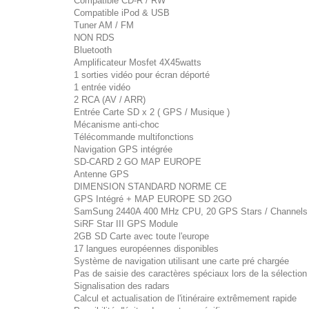
Compatible CD-R / RW
Compatible iPod & USB
Tuner AM / FM
NON RDS
Bluetooth
Amplificateur Mosfet 4X45watts
1 sorties vidéo pour écran déporté
1 entrée vidéo
2 RCA (AV / ARR)
Entrée Carte SD x 2 ( GPS / Musique )
Mécanisme anti-choc
Télécommande multifonctions
Navigation GPS intégrée
SD-CARD 2 GO MAP EUROPE
Antenne GPS
DIMENSION STANDARD NORME CE
GPS Intégré + MAP EUROPE SD 2GO
SamSung 2440A 400 MHz CPU, 20 GPS Stars / Channels
SiRF Star III GPS Module
2GB SD Carte avec toute l'europe
17 langues européennes disponibles
Système de navigation utilisant une carte pré chargée
Pas de saisie des caractères spéciaux lors de la sélection vi
Signalisation des radars
Calcul et actualisation de l'itinéraire extrêmement rapide