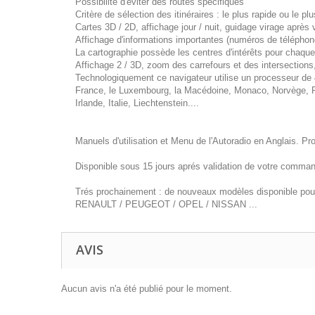
Possibilité d'éviter des routes spécifiques
Critère de sélection des itinéraires : le plus rapide ou le p
Cartes 3D / 2D, affichage jour / nuit, guidage virage après 
Affichage d'informations importantes (numéros de téléphon
La cartographie possède les centres d'intérêts pour chaque
Affichage 2 / 3D, zoom des carrefours et des intersections,
Technologiquement ce navigateur utilise un processeur d
France, le Luxembourg, la Macédoine, Monaco, Norvège, P
Irlande, Italie, Liechtenstein....
Manuels d'utilisation et Menu de l'Autoradio en Anglais. Pr
Disponible sous 15 jours aprés validation de votre comma
Trés prochainement : de nouveaux modèles disponible pou
RENAULT / PEUGEOT / OPEL / NISSAN ...
AVIS
Aucun avis n'a été publié pour le moment.