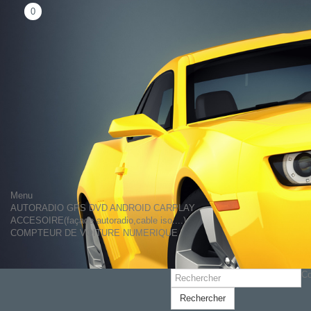
0
Menu
AUTORADIO GPS DVD ANDROID CARPLAY
ACCESOIRE(façade autoradio,cable iso....)
COMPTEUR DE VOITURE NUMERIQUE
Co
Rechercher