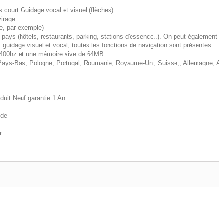
lus court Guidage vocal et visuel (flèches)
virage
e, par exemple)
 pays (hôtels, restaurants, parking, stations d'essence..). On peut également
 guidage visuel et vocal, toutes les fonctions de navigation sont présentes.
e 400hz et une mémoire vive de 64MB..
ays-Bas, Pologne, Portugal, Roumanie, Royaume-Uni, Suisse,, Allemagne, An
oduit Neuf garantie 1 An
nde
r