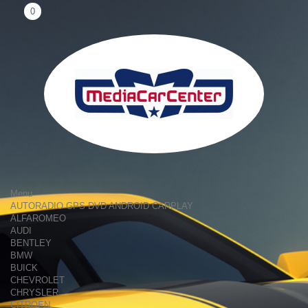
0
Menu
AUTORADIO GPS DVD ANDROID CARPLAY
ALFAROMEO
AUDI
BENTLEY
BMW
BUICK
CHEVROLET
CHRYSLER
CITROEN