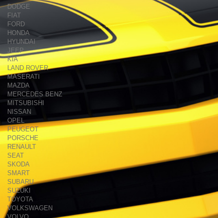
DODGE
FIAT
FORD
HONDA
HYUNDAI
JEEP
KIA
LAND ROVER
MASERATI
MAZDA
MERCEDES BENZ
MITSUBISHI
NISSAN
OPEL
PEUGEOT
PORSCHE
RENAULT
SEAT
SKODA
SMART
SUBARU
SUZUKI
TOYOTA
VOLKSWAGEN
VOLVO