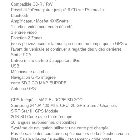
Compatible CD-R / RW
Possibilité d'enregistrer jusqu'à 6 CD sur l'Autoradio
Bluetooth
Amplificateur Mosfet 4X45watts
1 sorties vidéo pour écran déporté
1 entrée vidéo
Fonction 2 Zones
(vous pouvez ecouter la musique en meme temps que le GPS a
l'avant du véhicule et continuer a regarder des video derriere)
Sortie RCA
Entrée micro carte SD supportant 8Go
USB
Mécanisme anti-choc
Navigation GPS intégrée
carte SD 2 GO MAP EUROPE
Antenne GPS
GPS Intégré + MAP EUROPE SD 2GO
SamSung 2440A 400 MHz CPU, 20 GPS Stars / Channels
SiRF Star III GPS Module
2GB SD Carte avec toute l'europe
16 langues européennes disponibles
Système de navigation utilisant une carte pré chargée
Pas de saisie des caractères spéciaux lors de la sélection via un
liste Saisie ville-rue / rue-ville / croisement / code postal.