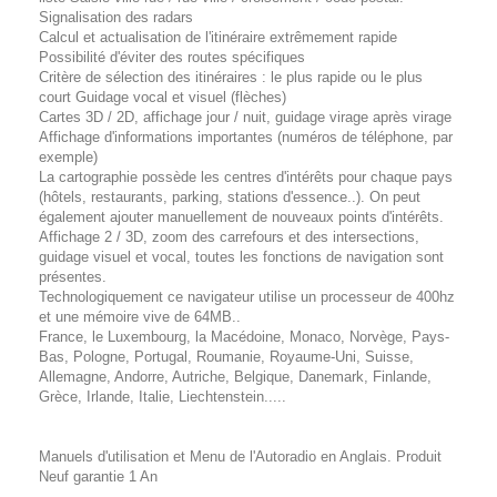
Signalisation des radars
Calcul et actualisation de l'itinéraire extrêmement rapide
Possibilité d'éviter des routes spécifiques
Critère de sélection des itinéraires : le plus rapide ou le plus
court Guidage vocal et visuel (flèches)
Cartes 3D / 2D, affichage jour / nuit, guidage virage après virage
Affichage d'informations importantes (numéros de téléphone, par
exemple)
La cartographie possède les centres d'intérêts pour chaque pays
(hôtels, restaurants, parking, stations d'essence..). On peut
également ajouter manuellement de nouveaux points d'intérêts.
Affichage 2 / 3D, zoom des carrefours et des intersections,
guidage visuel et vocal, toutes les fonctions de navigation sont
présentes.
Technologiquement ce navigateur utilise un processeur de 400hz
et une mémoire vive de 64MB..
France, le Luxembourg, la Macédoine, Monaco, Norvège, Pays-
Bas, Pologne, Portugal, Roumanie, Royaume-Uni, Suisse,
Allemagne, Andorre, Autriche, Belgique, Danemark, Finlande,
Grèce, Irlande, Italie, Liechtenstein.....
Manuels d'utilisation et Menu de l'Autoradio en Anglais. Produit
Neuf garantie 1 An