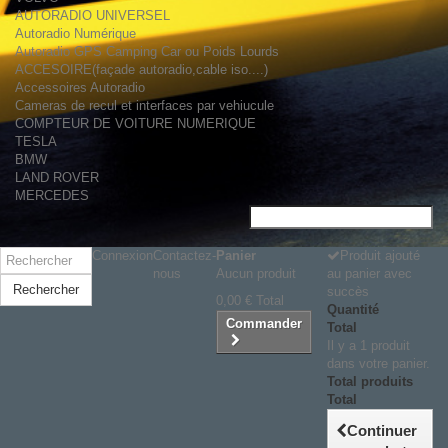
AUTORADIO UNIVERSEL
Autoradio Numérique
Autoradio GPS Camping Car ou Poids Lourds
ACCESOIRE(façade autoradio,cable iso....)
Accessoires Autoradio
Cameras de recul et interfaces par vehiucule
COMPTEUR DE VOITURE NUMERIQUE
TESLA
BMW
LAND ROVER
MERCEDES
Connexion
Contactez-
Panier
Produit ajouté
nous
Aucun produit
au panier avec
Rechercher
succès
0,00 €
Total
Quantité
Commander
Total
Il y a 1 produit
dans votre panier.
Total produits
Total
Continuer