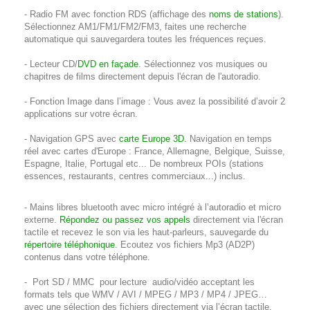
- Radio FM avec fonction RDS (affichage des
noms de stations
).
Sélectionnez AM1/FM1/FM2/FM3, faites une recherche
automatique qui sauvegardera toutes les fréquences reçues.
- Lecteur CD/
DVD en façade
. Sélectionnez vos musiques ou
chapitres de films directement depuis l'écran de l'autoradio.
- Fonction Image dans l’image : Vous avez la possibilité d’avoir 2
applications sur votre écran.
- Navigation GPS avec
carte Europe 3D.
Navigation en temps
réel avec cartes d'Europe : France, Allemagne, Belgique, Suisse,
Espagne, Italie, Portugal etc... De nombreux POIs (stations
essences, restaurants, centres commerciaux...) inclus.
- Mains libres bluetooth avec micro intégré à l’autoradio et micro
externe.
Répondez ou passez vos appels
directement via l'écran
tactile et recevez le son via les haut-parleurs, sauvegarde du
répertoire téléphonique
. Ecoutez vos fichiers Mp3 (AD2P)
contenus dans votre téléphone.
- Port SD / MMC pour lecture audio/vidéo acceptant les
formats tels que WMV / AVI / MPEG / MP3 / MP4 / JPEG…
avec une sélection des fichiers directement via l’écran tactile.