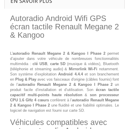
EN SAVOIR PLUS
Autoradio Android Wifi GPS
écran tactile Renault Megane 2
& Kangoo
L'
autoradio Renault Megane 2 & Kangoo I Phase 2
permet
d’ajouter dans votre véhicule de nombreuses fonctionnalités
multimédia :
clé USB
,
carte SD
(musique & vidéos), Bluetooth
(téléphonie et streaming audio) &
Mirrorlink Wi-Fi
notamment.
Son système d’exploitation
Android 4.4.4
et son branchement
en
Plug & Play
avec vos faisceaux d'origine (câbles fournis) font
de l’
autoradio Renault Megane 2 & Kangoo I Phase 2
un
produit facile d’installation et d’utilisation. Son
écran tactile
capacitif multi-points haute résolution
&
son processeur
CPU 1.6 GHz 4 cœurs
confèrent à l’
autoradio Renault Megane
2 & Kangoo I Phase 2
une fluidité et une fiabilité optimales. Le
logiciel de navigation est fourni sur carte SD.
Véhicules compatibles avec