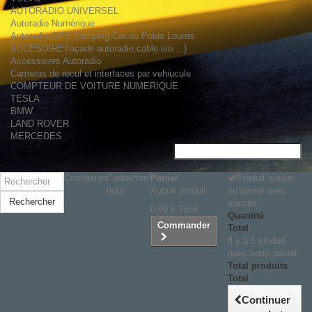
AUTORADIO UNIVERSEL
Autoradio Numérique
Autoradio GPS Camping Car ou Poids Lourds
ACCESOIRE(façade autoradio,cable iso....)
Accessoires Autoradio
Cameras de recul et interfaces par vehiucule
COMPTEUR DE VOITURE NUMERIQUE
TESLA
BMW
LAND ROVER
MERCEDES
Connexion
Contactez-
Panier
Produit ajouté
nous
Aucun produit
au panier avec
Rechercher
succès
0,00 €
Total
Quantité
Commander
Total
Il y a 1 produit
dans votre panier.
Total produits
Total
Continuer