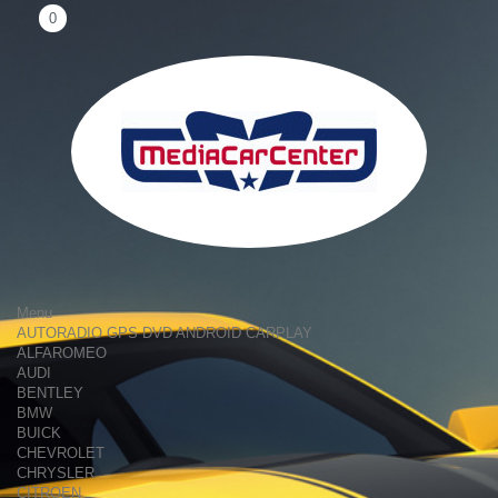
0
Menu
AUTORADIO GPS DVD ANDROID CARPLAY
ALFAROMEO
AUDI
BENTLEY
BMW
BUICK
CHEVROLET
CHRYSLER
CITROEN