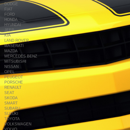
DODGE
FIAT
FORD
HONDA
HYUNDAI
JEEP
KIA
LAND ROVER
MASERATI
MAZDA
MERCEDES BENZ
MITSUBISHI
NISSAN
OPEL
PEUGEOT
PORSCHE
RENAULT
SEAT
SKODA
SMART
SUBARU
SUZUKI
TOYOTA
VOLKSWAGEN
VOLVO