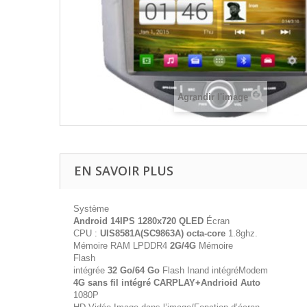
Agrandir l'image
EN SAVOIR PLUS
Système
Android 14
IPS
1280x720 QLED
Écran
CPU :
UIS8581A(SC9863A) octa-core
1.8ghz.
Mémoire RAM LPDDR4
2G/4G
Mémoire
Flash
intégrée
32 Go/64 Go
Flash Inand intégréModem
4G sans fil intégré CARPLAY+Andrioid Auto
1080P