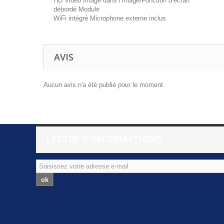
HD Vidéo Image dans l’image/Fonction d’écran
débordé Module
WiFi intégré Microphone externe inclus
AVIS
Aucun avis n'a été publié pour le moment.
LETTRE D'INFORMATIONS
ok