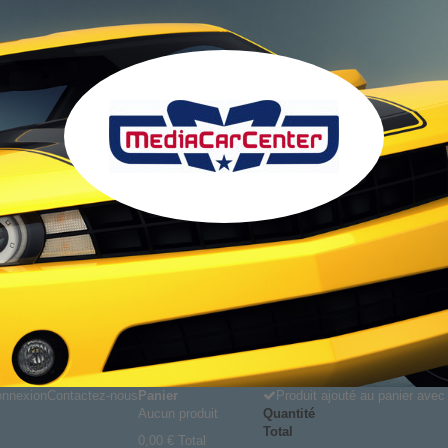
nnexion
Contactez-nous
Panier
Produit ajouté au panier ave
Aucun produit
Quantité
Total
0,00 €
Total