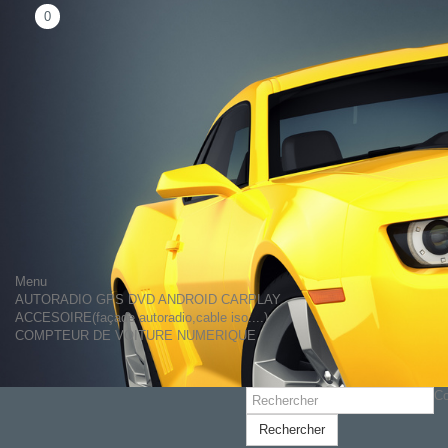
0
Menu
AUTORADIO GPS DVD ANDROID CARPLAY
ACCESOIRE(façade autoradio,cable iso....)
COMPTEUR DE VOITURE NUMERIQUE
Co
Rechercher