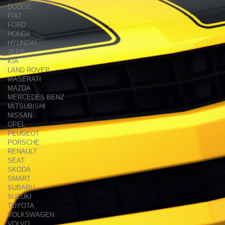
DODGE
FIAT
FORD
HONDA
HYUNDAI
JEEP
KIA
LAND ROVER
MASERATI
MAZDA
MERCEDES BENZ
MITSUBISHI
NISSAN
OPEL
PEUGEOT
PORSCHE
RENAULT
SEAT
SKODA
SMART
SUBARU
SUZUKI
TOYOTA
VOLKSWAGEN
VOLVO