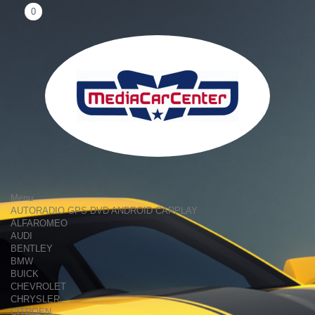
0
Menu
AUTORADIO GPS DVD ANDROID CARPLAY
ALFAROMEO
AUDI
BENTLEY
BMW
BUICK
CHEVROLET
CHRYSLER
CITROEN