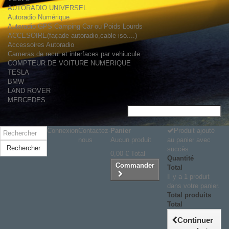
AUTORADIO UNIVERSEL
Autoradio Numérique
Autoradio GPS Camping Car ou Poids Lourds
ACCESOIRE(façade autoradio,cable iso....)
Accessoires Autoradio
Cameras de recul et interfaces par vehiucule
COMPTEUR DE VOITURE NUMERIQUE
TESLA
BMW
LAND ROVER
MERCEDES
Connexion
Contactez-
Panier
Produit ajouté
nous
Aucun produit
au panier avec
Rechercher
succès
0,00 €
Total
Quantité
Commander
Total
Il y a 1 produit
dans votre panier.
Total produits
Total
Continuer