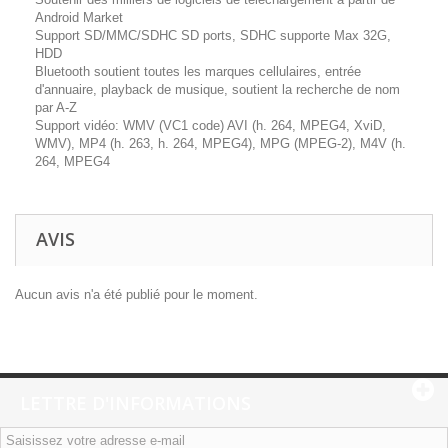
Android Market
Support SD/MMC/SDHC SD ports, SDHC supporte Max 32G,
HDD
Bluetooth soutient toutes les marques cellulaires, entrée
d'annuaire, playback de musique, soutient la recherche de nom
par A-Z
Support vidéo: WMV (VC1 code) AVI (h. 264, MPEG4, XviD,
WMV), MP4 (h. 263, h. 264, MPEG4), MPG (MPEG-2), M4V (h.
264, MPEG4
AVIS
Aucun avis n'a été publié pour le moment.
LETTRE D'INFORMATIONS